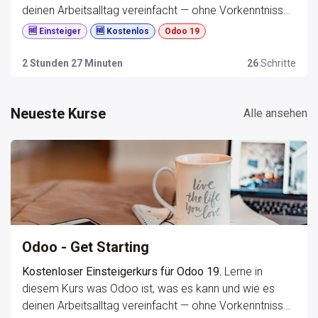
deinen Arbeitsalltag vereinfacht — ohne Vorkenntnisse,
praxisnah und auf Deutsch.
🆓 Einsteiger
🆓 Kostenlos
Odoo 19
2 Stunden 27 Minuten
26
Schritte
Neueste Kurse
Alle ansehen
Odoo - Get Starting
Kostenloser Einsteigerkurs für Odoo 19.
Lerne in
diesem Kurs was Odoo ist, was es kann und wie es
deinen Arbeitsalltag vereinfacht — ohne Vorkenntnisse,