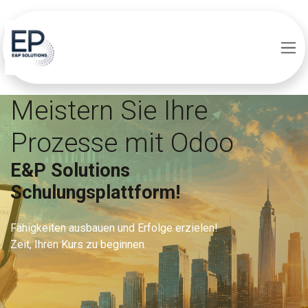
Zum Inhalt springen
Meistern Sie Ihre
Prozesse mit Odoo
E&P Solutions
Schulungsplattform!
Fähigkeiten ausbauen und Erfolge erzielen!
Zeit, Ihren Kurs zu beginnen.