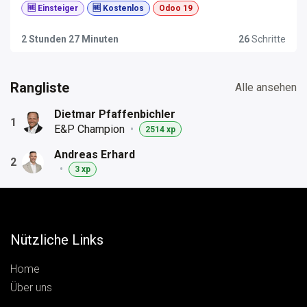
praxisnah und auf Deutsch.
🆓 Einsteiger
🆓 Kostenlos
Odoo 19
2 Stunden 27 Minuten
26
Schritte
Rangliste
Alle ansehen
Dietmar Pfaffenbichler
1
E&P Champion
•
2514 xp
Andreas Erhard
2
•
3 xp
Nützliche Links
Home
Über uns