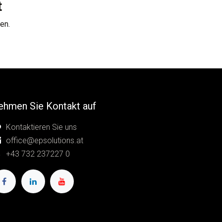
t
en.
ehmen Sie Kontakt auf
Kontaktieren Sie uns
office@epsolutions.at
+43 732 237227 0