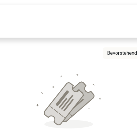
r uns
Blog
Forum
E&P Academy
F
Bevorstehen