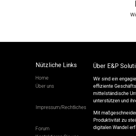
Wi
Nützliche Links
Über E&P Solut
Home
Wir sind ein engagi
Über uns
effiziente Geschäfts
mittelständische U
unterstützen und ihr
Impressum/Rechtliches
Mit maßgeschneidert
Produktivität zu st
digitalen Wandel erf
Forum