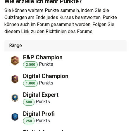
Wie erziele ich mehr Punkte?
Sie können weitere Punkte sammeln, indem Sie die
Quizfragen am Ende jedes Kurses beantworten. Punkte
können auch im Forum gesammelt werden. Folgen Sie
diesem Link zu den Richtlinien des Forums.
Ränge
E&P Champion
Punkt
s
2.500
Digital Champion
Punkt
s
1.000
Digital Expert
Punkt
s
500
Digital Profi
Punkt
s
250